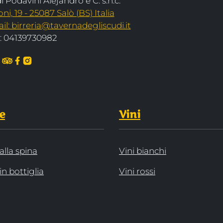
 Podavini Alejandro e C. s.n.c.
, 19 - 25087 Salò (BS) Italia
il: birreria@tavernadegliscudi.it
A: 04139730982
e
Vini
alla spina
Vini bianchi
in bottiglia
Vini rossi