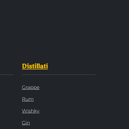
Distillati
Grappe
Rum
Wishky
Gin