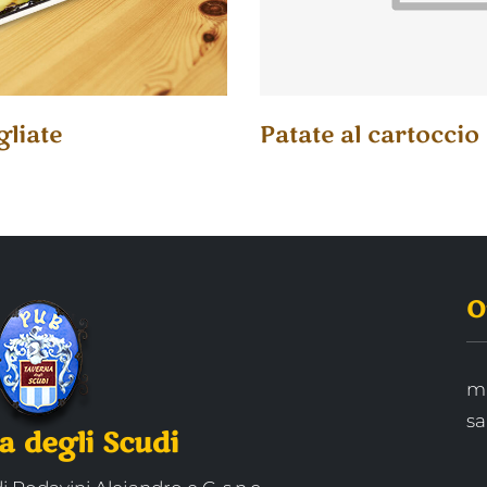
gliate
Patate al cartoccio
O
ma
sa
 degli Scudi