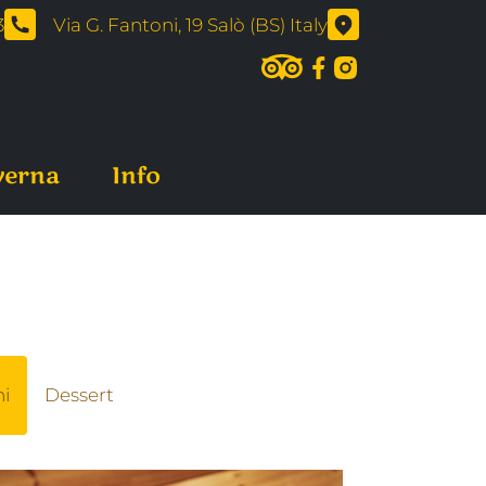
3
Via G. Fantoni, 19 Salò (BS) Italy
verna
Info
i
Dessert