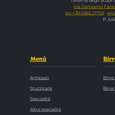
Taverna degli Scudi di
Via Gerolamo Fantoni
tel: +39 0365 21703
-
ema
P. IV
Menù
Birr
Antipasti
Birre 
Stuzzicare
Birre 
Specialità
Altre specialità