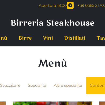
Apertura 18:00
+39 0365 2170
Birreria Steakhouse
nù
Birre
Vini
Distillati
Ta
Menù
Stuzzicare
Specialità
Altre specialità
Contorn