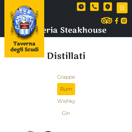
Birreria Steakhouse
Taverna
degli Scudi
Distillati
Grappe
Rum
Wishky
Gin