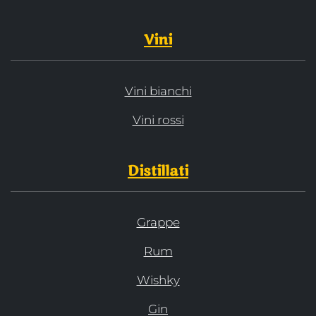
Vini
Vini bianchi
Vini rossi
Distillati
Grappe
Rum
Wishky
Gin